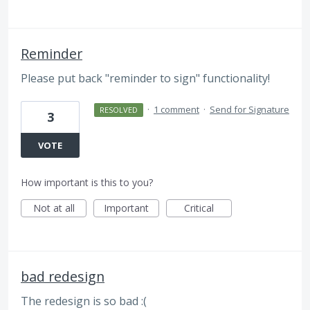
Reminder
Please put back "reminder to sign" functionality!
·
1 comment
·
Send for Signature
RESOLVED
3
VOTE
How important is this to you?
Not at all
Important
Critical
bad redesign
The redesign is so bad :(