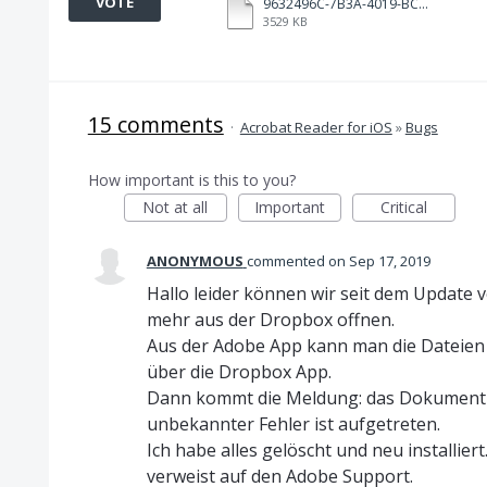
VOTE
9632496C-7B3A-4019-BCCF-11A87BA02B17.MOV
3529 KB
15 comments
·
Acrobat Reader for iOS
»
Bugs
How important is this to you?
Not at all
Important
Critical
ANONYMOUS
commented
Sep 17, 2019
Hallo leider können wir seit dem Update
mehr aus der Dropbox offnen.
Aus der Adobe App kann man die Dateien
über die Dropbox App.
Dann kommt die Meldung: das Dokument k
unbekannter Fehler ist aufgetreten.
Ich habe alles gelöscht und neu installie
verweist auf den Adobe Support.