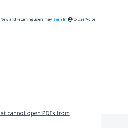
New and returning users may
Sign In
to UserVoice.
obat cannot open PDFs from