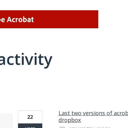
activity
1 result found
Last two versions of acr
22
dropbox