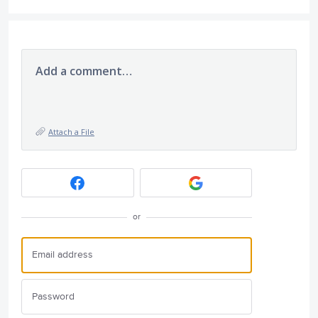
Add a comment…
Attach a File
or