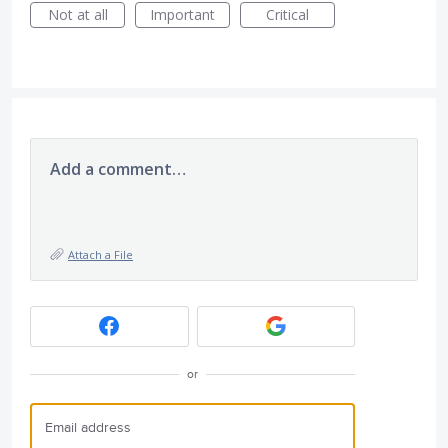
Not at all
Important
Critical
Add a comment…
Attach a File
or