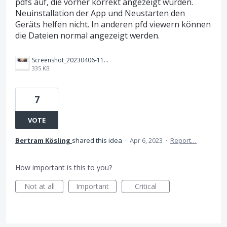
pdfs auf, die vorher korrekt angezeigt wurden.
Neuinstallation der App und Neustarten den
Geräts helfen nicht. In anderen pfd viewern können
die Dateien normal angezeigt werden.
Screenshot_20230406-113732_Adobe Acrobat.jpg
335 KB
7
VOTE
Bertram Kösling
shared this idea
·
Apr 6, 2023
·
Report…
How important is this to you?
Not at all
Important
Critical