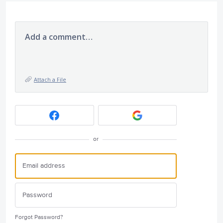
Add a comment…
Attach a File
or
Forgot Password?