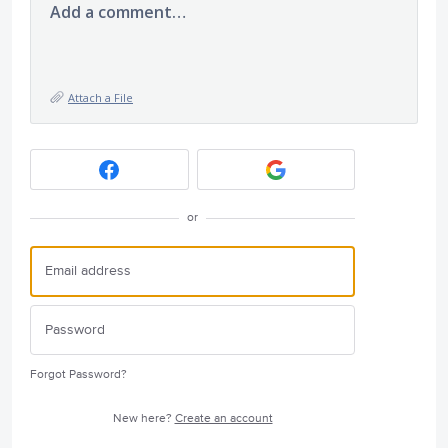
Add a comment…
Attach a File
or
Forgot Password?
New here?
Create an account