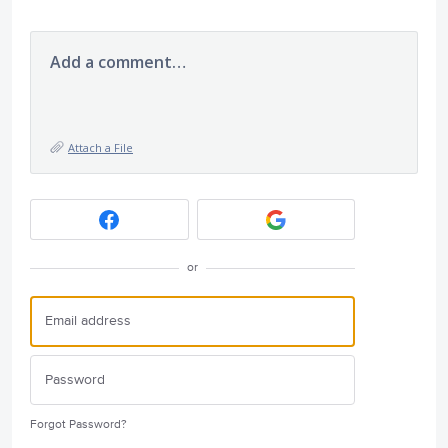
Add a comment…
Attach a File
or
Forgot Password?