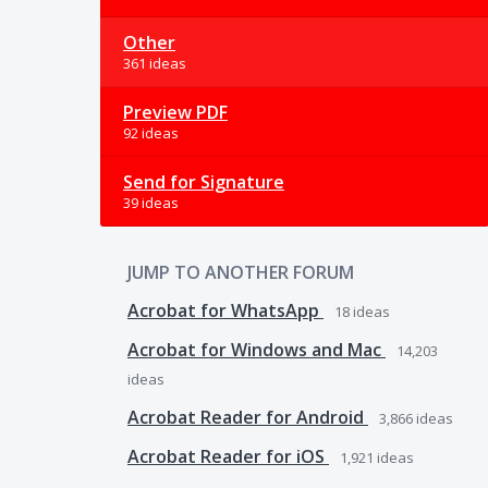
Other
361 ideas
Preview PDF
92 ideas
Send for Signature
39 ideas
JUMP TO ANOTHER FORUM
Acrobat for WhatsApp
18
ideas
Acrobat for Windows and Mac
14,203
ideas
Acrobat Reader for Android
3,866
ideas
Acrobat Reader for iOS
1,921
ideas