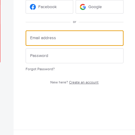
Facebook
Google
or
Forgot Password?
New here?
Create an account