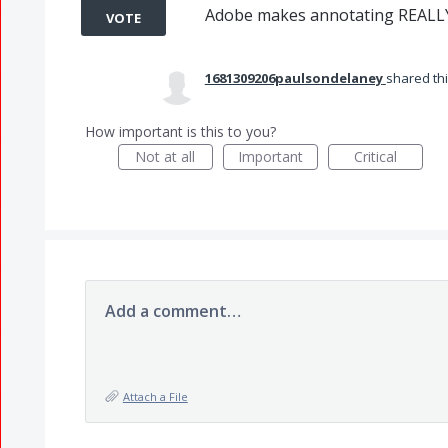
Adobe makes annotating REALLY
VOTE
1681309206paulsondelaney
shared th
How important is this to you?
Not at all
Important
Critical
Add a comment…
Attach a File