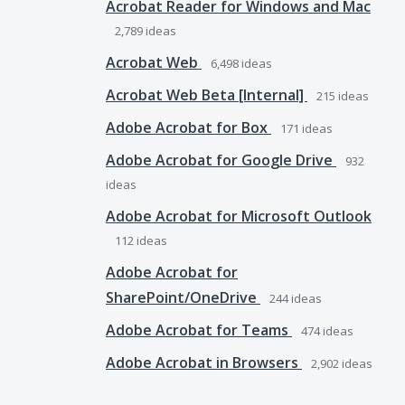
Acrobat Reader for Windows and Mac
2,789
ideas
Acrobat Web
6,498
ideas
Acrobat Web Beta [Internal]
215
ideas
Adobe Acrobat for Box
171
ideas
Adobe Acrobat for Google Drive
932
ideas
Adobe Acrobat for Microsoft Outlook
112
ideas
Adobe Acrobat for
SharePoint/OneDrive
244
ideas
Adobe Acrobat for Teams
474
ideas
Adobe Acrobat in Browsers
2,902
ideas