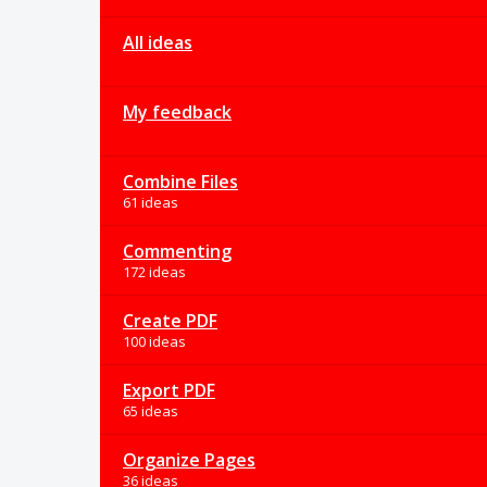
All ideas
My feedback
Combine Files
61 ideas
Commenting
172 ideas
Create PDF
100 ideas
Export PDF
65 ideas
Organize Pages
36 ideas