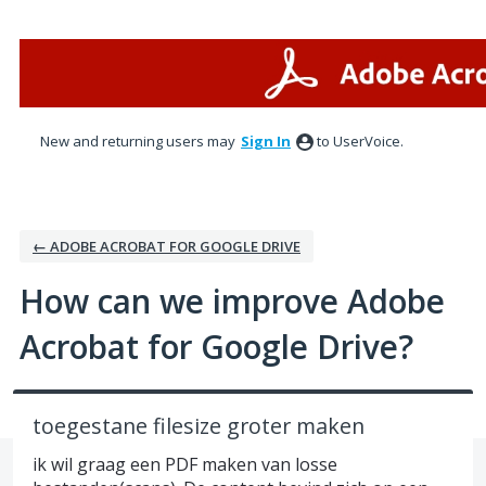
Skip
to
content
New and returning users may
Sign In
to UserVoice.
← ADOBE ACROBAT FOR GOOGLE DRIVE
How can we improve Adobe
Acrobat for Google Drive?
toegestane filesize groter maken
ik wil graag een PDF maken van losse