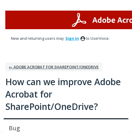
Skip
to
content
New and returning users may
Sign In
to UserVoice.
← ADOBE ACROBAT FOR SHAREPOINT/ONEDRIVE
How can we improve Adobe
Acrobat for
SharePoint/OneDrive?
Bug