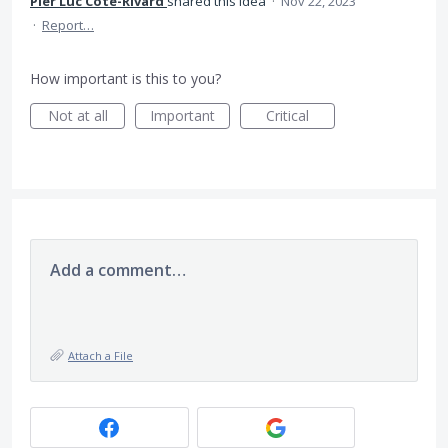
Pier Luc Côté-Rivard
shared this idea
·
Nov 22, 2023
·
Report…
How important is this to you?
Not at all
Important
Critical
Add a comment…
Attach a File