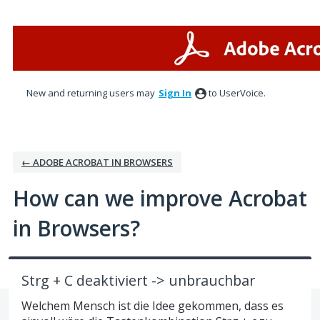
Skip
to
content
New and returning users may
Sign In
to UserVoice.
← ADOBE ACROBAT IN BROWSERS
How can we improve Acrobat
in Browsers?
Strg + C deaktiviert -> unbrauchbar
Welchem Mensch ist die Idee gekommen, dass es