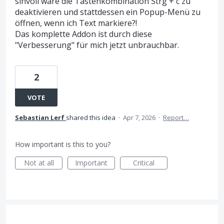
sinvoll wäre die Tastenkombination Strg + c zu
deaktivieren und stattdessen ein Popup-Menü zu
öffnen, wenn ich Text markiere?!
Das komplette Addon ist durch diese
"Verbesserung" für mich jetzt unbrauchbar.
2
VOTE
Sebastian Lerf
shared this idea
·
Apr 7, 2026
·
Report…
How important is this to you?
Not at all
Important
Critical