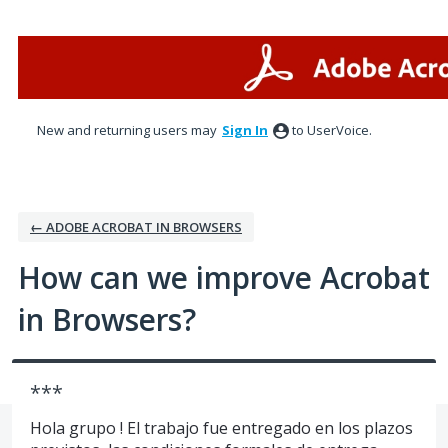
Skip
to
content
New and returning users may
Sign In
to UserVoice.
← ADOBE ACROBAT IN BROWSERS
How can we improve Acrobat
in Browsers?
***
Hola grupo ! El trabajo fue entregado en los plazos