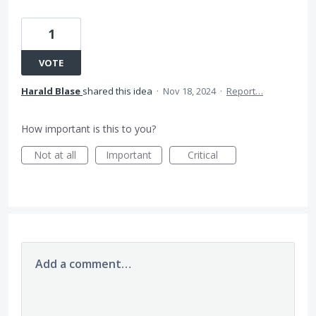
1
VOTE
Harald Blase
shared this idea
·
Nov 18, 2024
·
Report…
How important is this to you?
Not at all
Important
Critical
Add a comment…