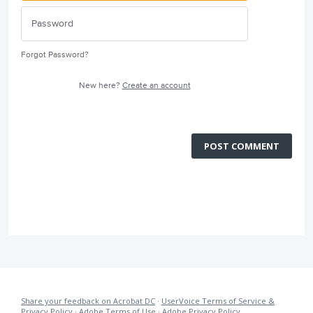
Forgot Password?
New here?
Create an account
POST COMMENT
Share your feedback on Acrobat DC
·
UserVoice Terms of Service &
Privacy Policy
·
Adobe Terms of Use
·
Adobe Privacy Policy