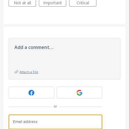
Not at all
Important
Critical
Add a comment…
Attach a File
or