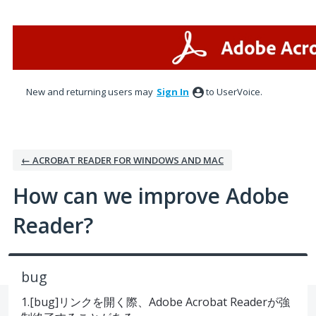
Skip
to
content
New and returning users may
Sign In
to UserVoice.
← ACROBAT READER FOR WINDOWS AND MAC
How can we improve Adobe
Reader?
bug
1.[bug]リンクを開く際、Adobe Acrobat Readerが強