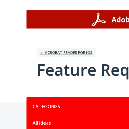
Skip
to
content
← ACROBAT READER FOR IOS
Feature Re
Categories
CATEGORIES
All ideas