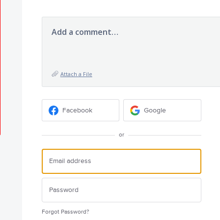
Add a comment…
Attach a File
Facebook
Google
or
Forgot Password?