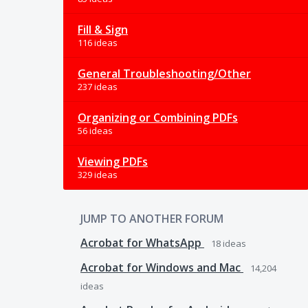
Fill & Sign
116 ideas
General Troubleshooting/Other
237 ideas
Organizing or Combining PDFs
56 ideas
Viewing PDFs
329 ideas
JUMP TO ANOTHER FORUM
Acrobat for WhatsApp
18
ideas
Acrobat for Windows and Mac
14,204
ideas