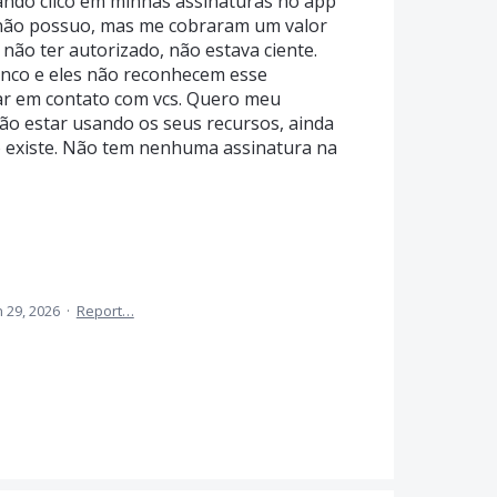
uando clico em minhas assinaturas no app
u não possuo, mas me cobraram um valor
não ter autorizado, não estava ciente.
nco e eles não reconhecem esse
ar em contato com vcs. Quero meu
não estar usando os seus recursos, ainda
 existe. Não tem nenhuma assinatura na
n 29, 2026
·
Report…