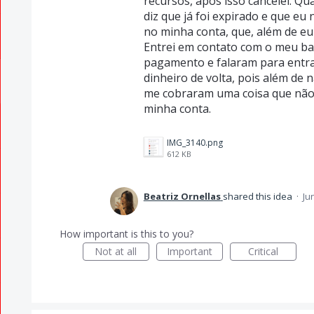
recursos, após isso cancelei. Q
diz que já foi expirado e que e
no minha conta, que, além de eu 
Entrei em contato com o meu ba
pagamento e falaram para entr
dinheiro de volta, pois além de 
me cobraram uma coisa que não
minha conta.
IMG_3140.png
612 KB
Beatriz Ornellas
shared this idea
·
Ju
How important is this to you?
Not at all
Important
Critical