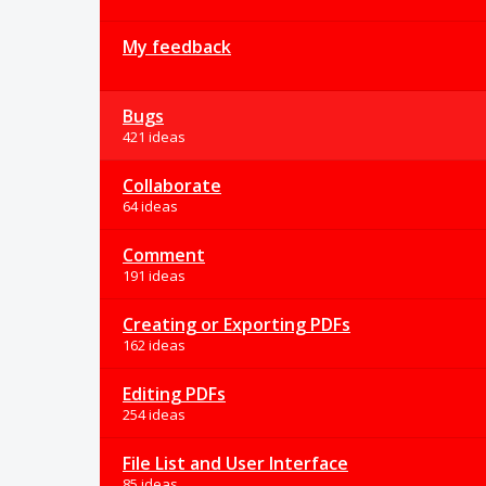
My feedback
Bugs
421 ideas
Collaborate
64 ideas
Comment
191 ideas
Creating or Exporting PDFs
162 ideas
Editing PDFs
254 ideas
File List and User Interface
85 ideas