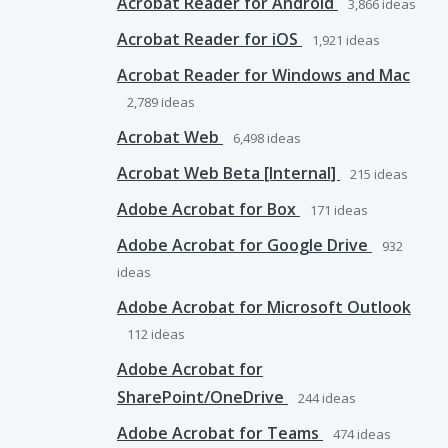
Acrobat Reader for Android
3,866
ideas
Acrobat Reader for iOS
1,921
ideas
Acrobat Reader for Windows and Mac
2,789
ideas
Acrobat Web
6,498
ideas
Acrobat Web Beta [Internal]
215
ideas
Adobe Acrobat for Box
171
ideas
Adobe Acrobat for Google Drive
932
ideas
Adobe Acrobat for Microsoft Outlook
112
ideas
Adobe Acrobat for
SharePoint/OneDrive
244
ideas
Adobe Acrobat for Teams
474
ideas