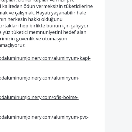
 kaliteden ödün vermeksizin tüketicilerine
ak ve çalışmak. Hayatı yaşanabilir hale
anın herkesin hakkı olduğunu
rtakları hep birlikte bunun için çalışıyor.
zde yüz tüketici memnuniyetini hedef alan
erimizin güvenlik ve otomasyon
 amaçlıyoruz.
odaluminumjoinery.com/aluminyum-kapi-
odaluminumjoinery.com/aluminyum-
daluminumjoinery.com/ofis-bolme-
odaluminumjoinery.com/aluminyum-pvc-