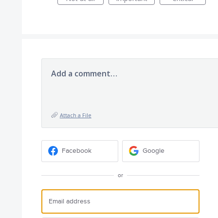
Add a comment…
Attach a File
Facebook
Google
or