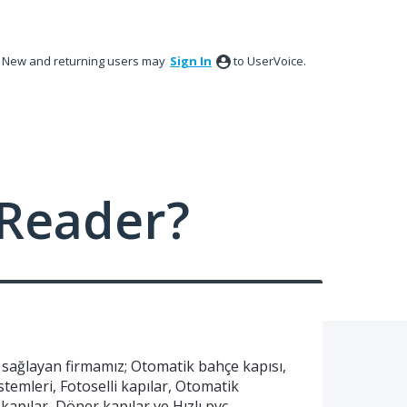
New and returning users may
Sign In
to UserVoice.
Reader?
i sağlayan firmamız; Otomatik bahçe kapısı,
stemleri, Fotoselli kapılar, Otomatik
kapılar, Döner kapılar ve Hızlı pvc