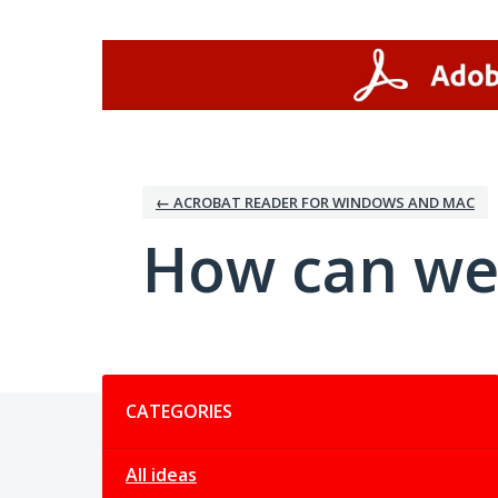
Skip
to
content
← ACROBAT READER FOR WINDOWS AND MAC
How can we
Categories
CATEGORIES
All ideas