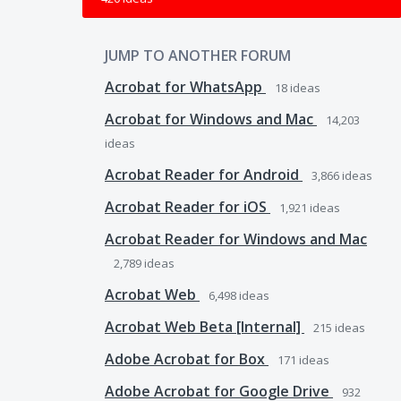
JUMP TO ANOTHER FORUM
Acrobat for WhatsApp
18
ideas
Acrobat for Windows and Mac
14,203
ideas
Acrobat Reader for Android
3,866
ideas
Acrobat Reader for iOS
1,921
ideas
Acrobat Reader for Windows and Mac
2,789
ideas
Acrobat Web
6,498
ideas
Acrobat Web Beta [Internal]
215
ideas
Adobe Acrobat for Box
171
ideas
Adobe Acrobat for Google Drive
932