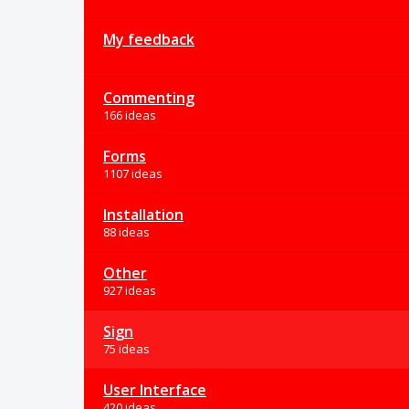
My feedback
Commenting
166 ideas
Forms
1107 ideas
Installation
88 ideas
Other
927 ideas
Sign
75 ideas
User Interface
420 ideas