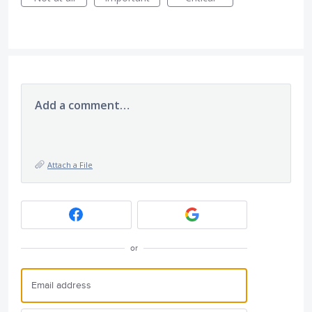
Add a comment…
Attach a File
or