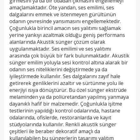
girmesini ya da bir odadan çıkmasını engellemeyi
amaçlamaktadır. Öte yandan, ses emilimi, ses
dalgalarını emmek ve istenmeyen gürültünün
odanın çevresinde yansımasını engellemektedir.
Çoğunlukla birincil amacın ses yalıtımı sağlamak
yerine yankıyı azaltmak olduğu geniş performans
alanlarında Akustik sünger çözüm olarak
uygulanmaktadır. Ses emilimi ve ses yalıtımı
arasında çok büyük bir fark bulunmaktadır. Akustik
sünger emilim yoluyla sesi kontrol altına alarak bir
odanın ses niteliklerini değiştirmede ya da
iyileştirmede kullanılır. Ses dalgalarını zayıf hale
getirerek genliklerini azaltır ve sürtünme yolu ile
enerjiyi ısıya dönüştürür. Bu özel sünger ekstrüde
melaminden ya da poliüretandan yapılmış yanmaya
dayanıklı hafif bir malzemedir. Çoğunlukla işitme
testlerinin yapıldığı kontrol odalarında, hastane
odalarında, ofislerde, restoranlarda ve kayıt
stüdyolarında kullanılır. Renkli akustik sünger
çeşitleri ile beraber dekoratif amaçlı da
kullanılabilen bu süngerlerin tasarımı yalıtım