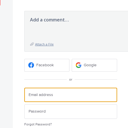
Add a comment…
Attach a File
Facebook
Google
or
Forgot Password?