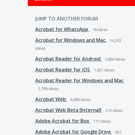
JUMP TO ANOTHER FORUM
Acrobat for WhatsApp
18
ideas
Acrobat for Windows and Mac
14,203
ideas
Acrobat Reader for Android
3,866
ideas
Acrobat Reader for iOS
1,921
ideas
Acrobat Reader for Windows and Mac
2,789
ideas
Acrobat Web
6,498
ideas
Acrobat Web Beta [Internal]
215
ideas
Adobe Acrobat for Box
171
ideas
Adobe Acrobat for Google Drive
932