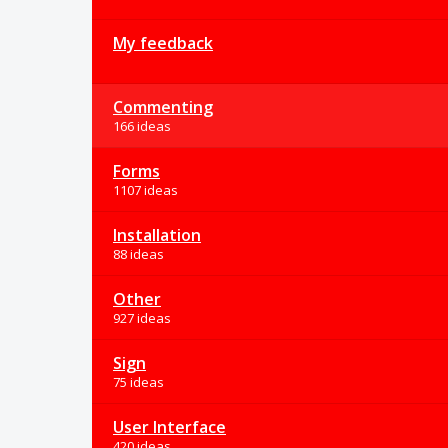
My feedback
Commenting
166 ideas
Forms
1107 ideas
Installation
88 ideas
Other
927 ideas
Sign
75 ideas
User Interface
420 ideas