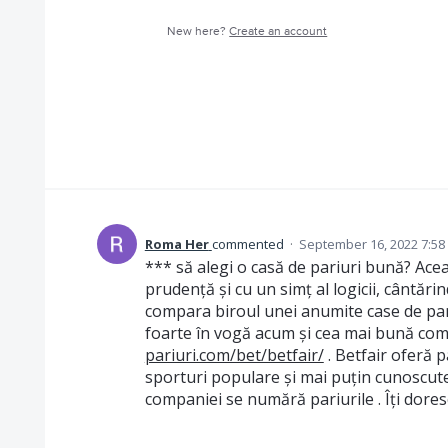
New here?
Create an account
Roma Her
commented
·
September 16, 2022 7:58
*** să alegi o casă de pariuri bună? Ace
prudență și cu un simț al logicii, cântăr
compara biroul unei anumite case de pariu
foarte în vogă acum și cea mai bună com
pariuri.com/bet/betfair/
. Betfair oferă pa
sporturi populare și mai puțin cunoscute.
companiei se numără pariurile . Îți dore