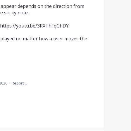
y appear depends on the direction from
 sticky note.
https://youtu.be/3RXThFqGhDY
.
isplayed no matter how a user moves the
 2020
·
Report…