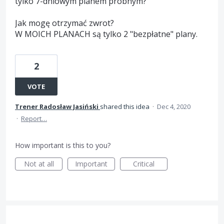
tylko 7-dniowym planem próbnym?
Jak mogę otrzymać zwrot?
W MOICH PLANACH są tylko 2 "bezpłatne" plany.
2
VOTE
Trener Radosław Jasiński
shared this idea
·
Dec 4, 2020
·
Report…
How important is this to you?
Not at all
Important
Critical