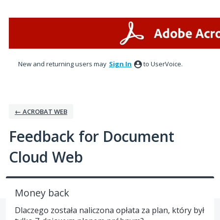
Skip
to
content
New and returning users may
Sign In
to UserVoice.
← ACROBAT WEB
Feedback for Document
Cloud Web
Money back
Dlaczego została naliczona opłata za plan, który był