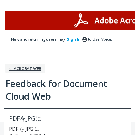
Skip
to
content
New and returning users may
Sign In
to UserVoice.
← ACROBAT WEB
Feedback for Document
Cloud Web
PDFをJPGに
PDF を JPG に