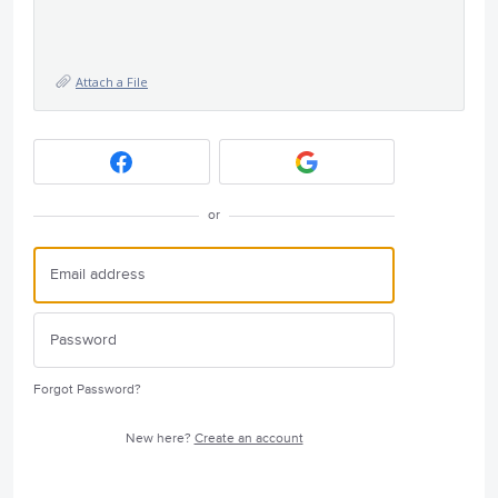
Attach a File
or
Forgot Password?
New here?
Create an account