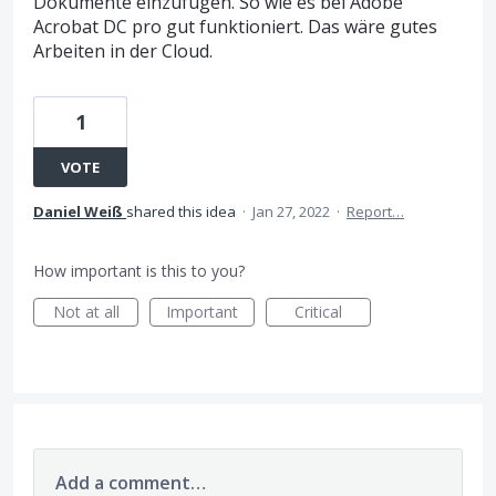
Dokumente einzufügen. So wie es bei Adobe
Acrobat DC pro gut funktioniert. Das wäre gutes
Arbeiten in der Cloud.
1
VOTE
Daniel Weiß
shared this idea
·
Jan 27, 2022
·
Report…
How important is this to you?
Not at all
Important
Critical
Add a comment…