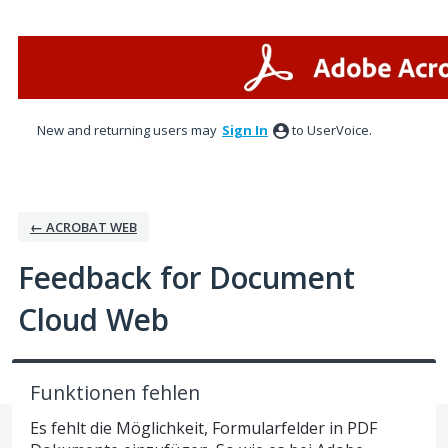
Skip
to
content
New and returning users may
Sign In
to UserVoice.
← ACROBAT WEB
Feedback for Document
Cloud Web
Funktionen fehlen
Es fehlt die Möglichkeit, Formularfelder in PDF