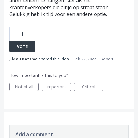
abonnement te hangen. Net als die
krantenverkopers die altijd op straat staan.
Gelukkig heb ik tijd voor een andere optie.
1
VOTE
Jildou Katsma
shared this idea
·
Feb 22, 2022
·
Report…
How important is this to you?
Not at all
Important
Critical
Add a comment…