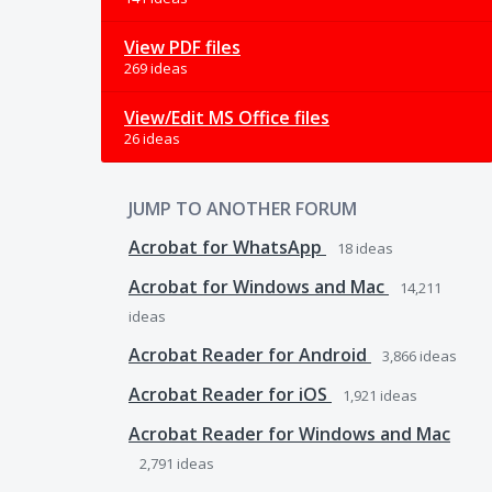
View PDF files
269 ideas
View/Edit MS Office files
26 ideas
JUMP TO ANOTHER FORUM
Acrobat for WhatsApp
18
ideas
Acrobat for Windows and Mac
14,211
ideas
Acrobat Reader for Android
3,866
ideas
Acrobat Reader for iOS
1,921
ideas
Acrobat Reader for Windows and Mac
2,791
ideas