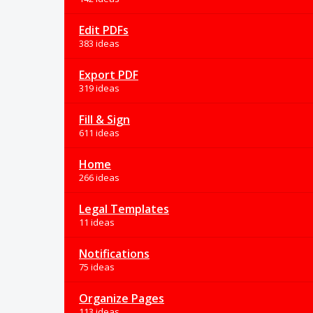
Edit PDFs
383 ideas
Export PDF
319 ideas
Fill & Sign
611 ideas
Home
266 ideas
Legal Templates
11 ideas
Notifications
75 ideas
Organize Pages
113 ideas