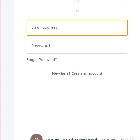
or
Forgot Password?
New here?
Create an account