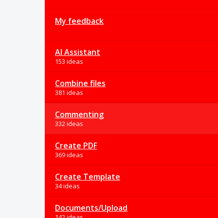
My feedback
AI Assistant
153 ideas
Combine files
381 ideas
Commenting
332 ideas
Create PDF
369 ideas
Create Template
34 ideas
Documents/Upload
142 ideas