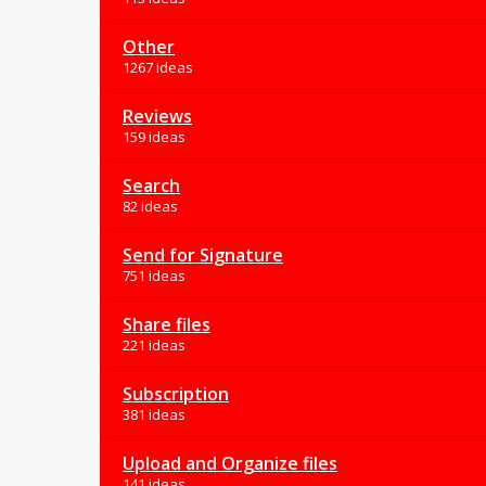
Other
1267 ideas
Reviews
159 ideas
Search
82 ideas
Send for Signature
751 ideas
Share files
221 ideas
Subscription
381 ideas
Upload and Organize files
141 ideas