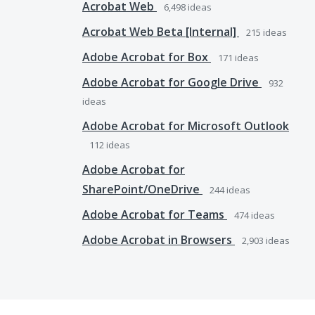
Acrobat Web
6,498
ideas
Acrobat Web Beta [Internal]
215
ideas
Adobe Acrobat for Box
171
ideas
Adobe Acrobat for Google Drive
932
ideas
Adobe Acrobat for Microsoft Outlook
112
ideas
Adobe Acrobat for
SharePoint/OneDrive
244
ideas
Adobe Acrobat for Teams
474
ideas
Adobe Acrobat in Browsers
2,903
ideas