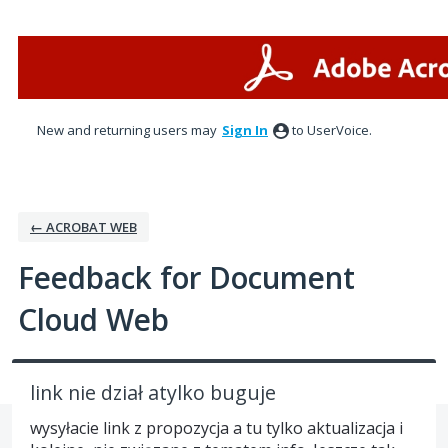
Skip
to
content
New and returning users may
Sign In
to UserVoice.
← ACROBAT WEB
Feedback for Document
Cloud Web
link nie dział atylko buguje
wysyłacie link z propozycja a tu tylko aktualizacja i