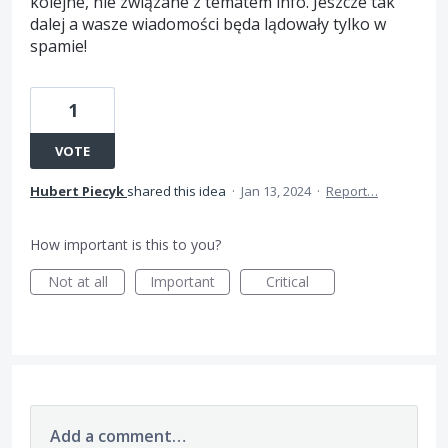
kolejne, nie związane z tematem info. Jeszcze tak
dalej a wasze wiadomości będa lądowały tylko w
spamie!
1
VOTE
Hubert Piecyk
shared this idea
·
Jan 13, 2024
·
Report…
How important is this to you?
Not at all
Important
Critical
Add a comment…