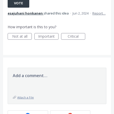
VOTE
esajuhani honkanen
shared this idea
·
Jun 2, 2024
·
Report…
How important is this to you?
Not at all
Important
Critical
Add a comment…
Attach a File