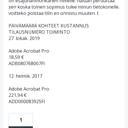
on esajuhanihonkanen nimelle. haluan peruuttaa
sen koska toinen sopimus tulee minun tietokonelle.
voitteko poistaa tilin en onnistu muuten. t
PÄIVÄMÄÄRÄ KOHTEET KUSTANNUS
TILAUSNUMERO TOIMINTO
27. lokak. 2019
Adobe Acrobat Pro
18,59 €
ADB080768007FI
12. helmik. 2017
Adobe Acrobat Pro
221,94 €
ADD000083925FI
1