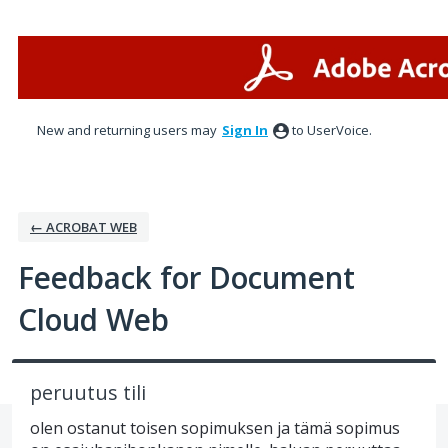
Skip
to
content
New and returning users may
Sign In
to UserVoice.
← ACROBAT WEB
Feedback for Document
Cloud Web
peruutus tili
olen ostanut toisen sopimuksen ja tämä sopimus