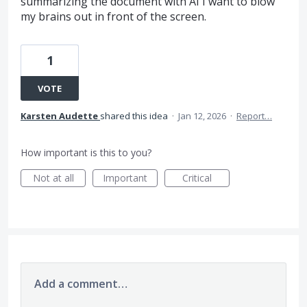
summarizing the document with AI I want to blow
my brains out in front of the screen.
1
VOTE
Karsten Audette
shared this idea
·
Jan 12, 2026
·
Report…
How important is this to you?
Not at all
Important
Critical
Add a comment…