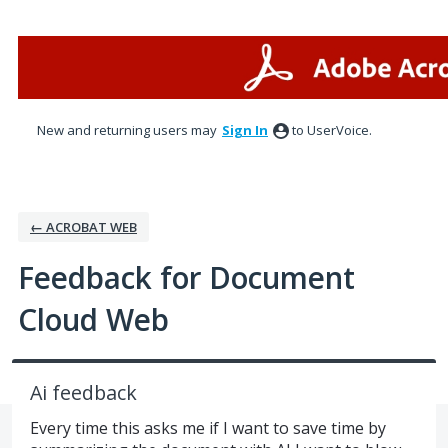
Skip
to
content
New and returning users may
Sign In
to UserVoice.
← ACROBAT WEB
Feedback for Document
Cloud Web
Ai feedback
Every time this asks me if I want to save time by