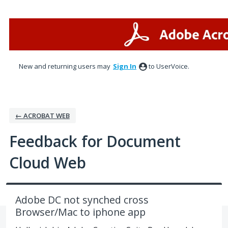
Skip
to
content
New and returning users may
Sign In
to UserVoice.
← ACROBAT WEB
Feedback for Document
Cloud Web
Adobe DC not synched cross
Browser/Mac to iphone app