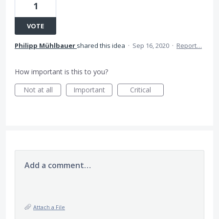
1
VOTE
Philipp Mühlbauer
shared this idea
·
Sep 16, 2020
·
Report…
How important is this to you?
Not at all
Important
Critical
Add a comment…
Attach a File