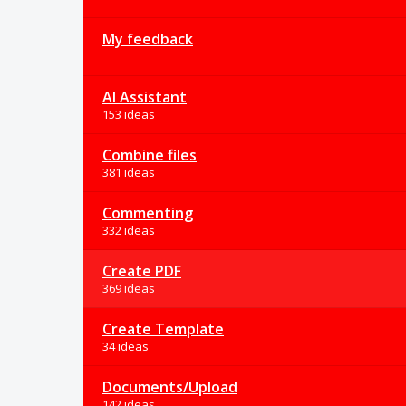
My feedback
AI Assistant
153 ideas
Combine files
381 ideas
Commenting
332 ideas
Create PDF
369 ideas
Create Template
34 ideas
Documents/Upload
142 ideas