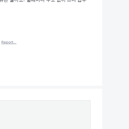
·
Report…