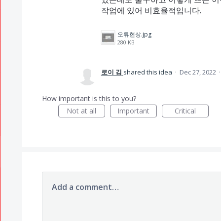
작업에 있어 비효율적입니다.
오류현상.jpg
280 KB
로이 김
shared this idea
·
Dec 27, 2022
How important is this to you?
Not at all
Important
Critical
Add a comment…