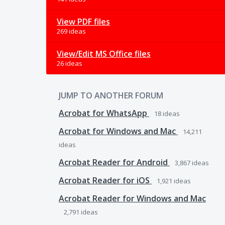
View PDF files
269 ideas
View/Edit MS Office files
26 ideas
JUMP TO ANOTHER FORUM
Acrobat for WhatsApp
18
ideas
Acrobat for Windows and Mac
14,211
ideas
Acrobat Reader for Android
3,867
ideas
Acrobat Reader for iOS
1,921
ideas
Acrobat Reader for Windows and Mac
2,791
ideas