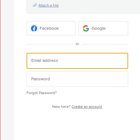
Attach a File
Facebook
Google
or
Forgot Password?
New here?
Create an account