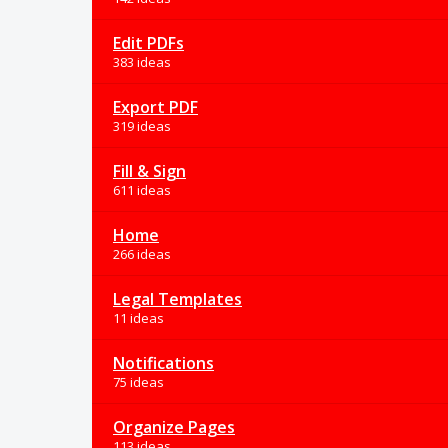
Edit PDFs
383 ideas
Export PDF
319 ideas
Fill & Sign
611 ideas
Home
266 ideas
Legal Templates
11 ideas
Notifications
75 ideas
Organize Pages
113 ideas