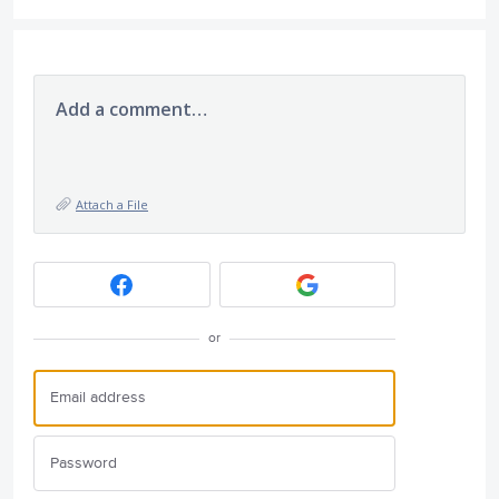
Add a comment…
Attach a File
or