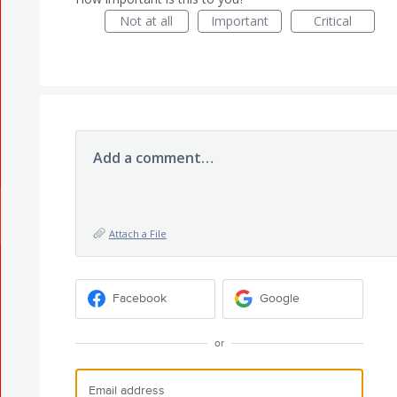
Not at all
Important
Critical
Add a comment…
Attach a File
Facebook
Google
or