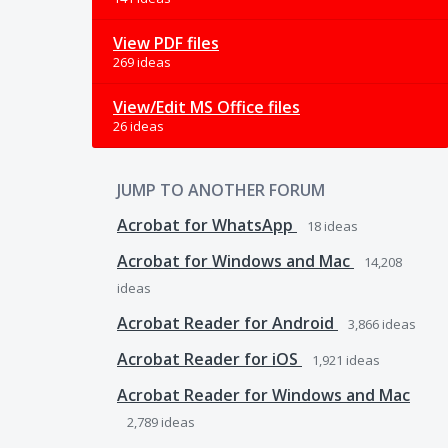
View PDF files
269 ideas
View/Edit MS Office files
26 ideas
JUMP TO ANOTHER FORUM
Acrobat for WhatsApp
18
ideas
Acrobat for Windows and Mac
14,208
ideas
Acrobat Reader for Android
3,866
ideas
Acrobat Reader for iOS
1,921
ideas
Acrobat Reader for Windows and Mac
2,789
ideas