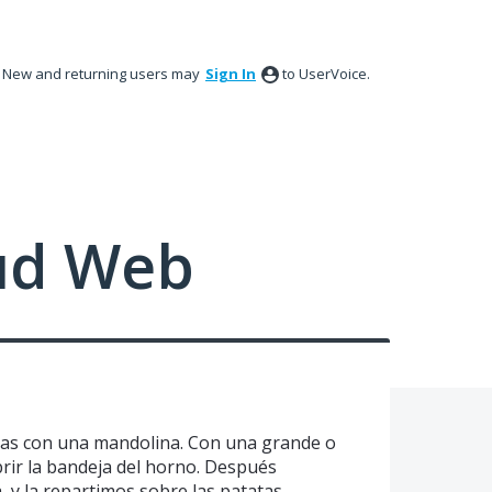
New and returning users may
Sign In
to UserVoice.
ud Web
as con una mandolina. Con una grande o
rir la bandeja del horno. Después
a, y la repartimos sobre las patatas.