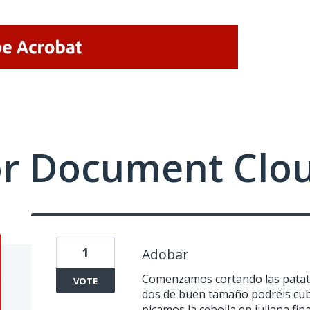
or Document Clo
1
Adobar
Comenzamos cortando las patat
VOTE
dos de buen tamaño podréis cub
picamos la cebolla en juliana fin