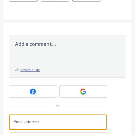
Add a comment…
Attach a File
or