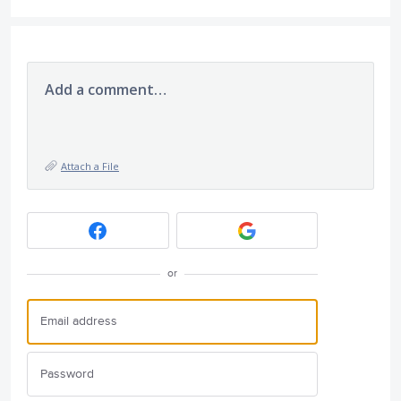
Add a comment…
Attach a File
or