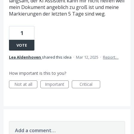
langsam, der KI Assistent kann mir nicht helfen weil
mein Dokument angeblich zu groß ist und meine
Markierungen der letzten 5 Tage sind weg.
1
VOTE
Lea Aldenhoven
shared this idea
·
Mar 12, 2025
·
Report…
How important is this to you?
Not at all
Important
Critical
Add a comment…