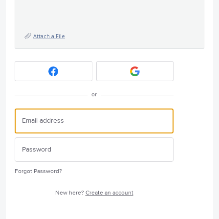
Attach a File
or
Forgot Password?
New here?
Create an account