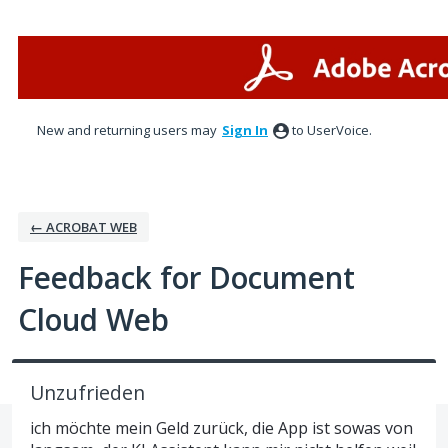
Skip
to
content
New and returning users may
Sign In
to UserVoice.
← ACROBAT WEB
Feedback for Document
Cloud Web
Unzufrieden
ich möchte mein Geld zurück, die App ist sowas von