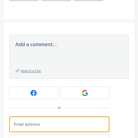
Add a comment…
Attach a File
or