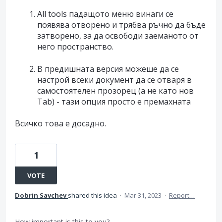
All tools падащото меню винаги се
появява отворено и трябва ръчно да бъде
затворено, за да освободи заеманото от
него пространство.
В предишната версия можеше да се
настрой всеки документ да се отваря в
самостоятелен прозорец (а не като нов
Tab) - тази опция просто е премахната
Всичко това е досадно.
1
VOTE
Dobrin Savchev
shared this idea
·
Mar 31, 2023
·
Report…
How important is this to you?