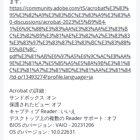
ます。
https://community.adobe.com/t5/acrobat%E3%83%
95%E3%82%A9%E3%83%BC%E3%83%A9%E3%83%A
0-discussions/acrobat-2023%E5%B9%B4-
1%E6%9C%88%E3%83%AA%E3%83%AA%E3%83%B
C%E3%82%B9%E3%81%AE%E3%82%A2%E3%83%83
%E3%83%97%E3%83%87%E3%83%BC%E3%83%88%
E5%BE%8C-
pdf%E3%81%AB%E6%97%A5%E6%9C%AC%E8%AA%
9E%E3%81%A7%E5%85%A5%E5%8A%9B%E3%81%8
C%E3%81%A7%E3%81%8D%E3%81%AA%E3%81%84
/td-p/13493274?profile.language=ja
Acrobat の詳細 :
サンドボックス :オン
保護されたビュー: オフ
キャプティブ Reader : いいえ
デスクトップ上の複数の Reader サポート : オフ
BIOS のバージョン : VAIO - 20231206
OS のバージョン : 10.0.22631