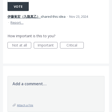
VOTE
伊藤覚宏（九龍真乙）
shared this idea
·
Nov 23, 2024
·
Report…
How important is this to you?
Not at all
Important
Critical
Add a comment…
Attach a File