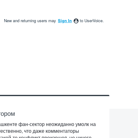
New and returning users may
Sign In
to UserVoice.
тором
ашкенте фан-сектор неожиданно умолк на
тественно, что даже комментаторы
какой-то конфликт произошел, но ничего