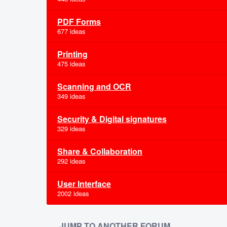
PDF Forms
677 ideas
Printing
475 ideas
Scanning and OCR
349 ideas
Security & Digital signatures
329 ideas
Share & Collaboration
292 ideas
User Interface
2002 ideas
JUMP TO ANOTHER FORUM