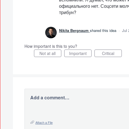
официального нет. Соцсети молч
трибун?
Nikita Bergnaum
shared this idea
·
Jul 
How important is this to you?
Not at all
Important
Critical
Add a comment…
Attach a File