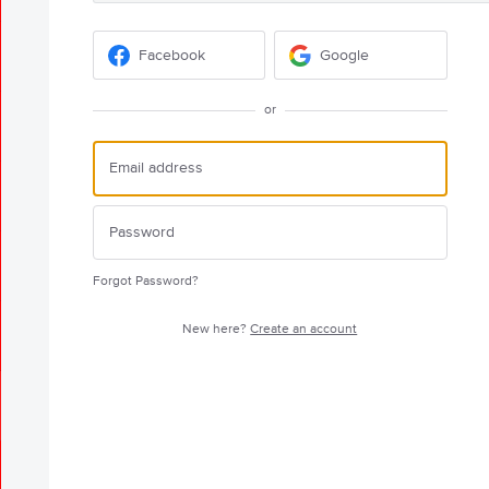
Facebook
Google
or
Forgot Password?
New here?
Create an account