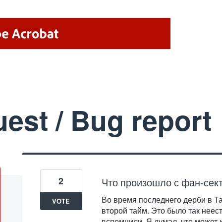
uest / Bug report
2
Что произошло с фан-сек
Во время последнего дерби в Т
VOTE
второй тайм. Это было так неес
вспомнили. Я думал, что может 