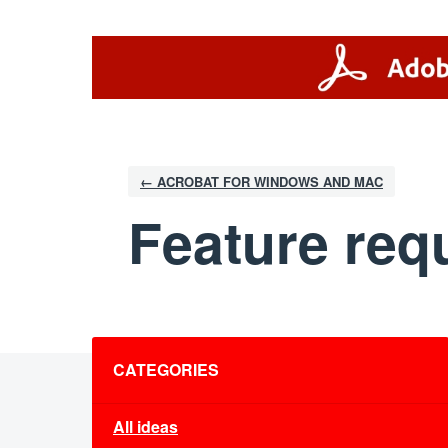
Skip
to
content
← ACROBAT FOR WINDOWS AND MAC
Feature req
Categories
CATEGORIES
All ideas