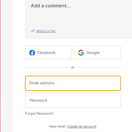
Add a comment…
Attach a File
Facebook
Google
or
Forgot Password?
New here?
Create an account