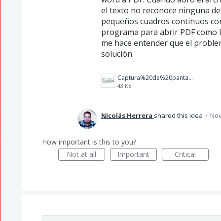
el texto no reconoce ninguna de 
pequeños cuadros continuos co
programa para abrir PDF como l
me hace entender que el proble
solución.
Captura%20de%20pantalla%202025-11-12%20151132.png
43 KB
Nicolás Herrera
shared this idea
·
Nov
How important is this to you?
Not at all
Important
Critical