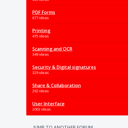
PDF Forms
677 ideas
Printing
475 ideas
Scanning and OCR
349 ideas
Security & Digital signatures
329 ideas
Share & Collaboration
292 ideas
User Interface
2003 ideas
JUMP TO ANOTHER FORUM