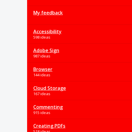
My feedback
Accessibility
598 ideas
Adobe Sign
987 ideas
Browser
144 ideas
Cloud Storage
167 ideas
Commenting
915 ideas
Creating PDFs
518 ideas