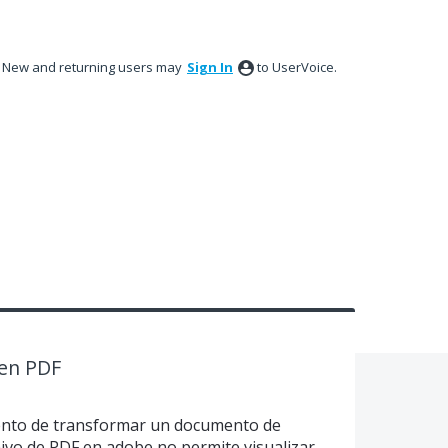
New and returning users may
Sign In
to UserVoice.
 en PDF
ento de transformar un documento de
ivo de PDF en adobe no permite visualizar