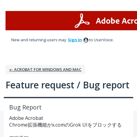
Skip
to
content
New and returning users may
Sign In
to UserVoice.
← ACROBAT FOR WINDOWS AND MAC
Feature request / Bug report
Bug Report
Adobe Acrobat
Chrome拡張機能がx.comのGrok UIをブロックする