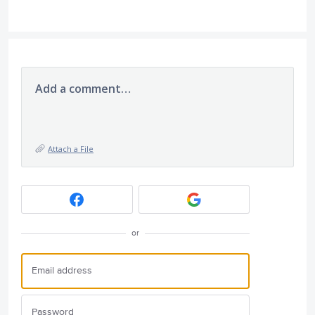
Add a comment…
Attach a File
or